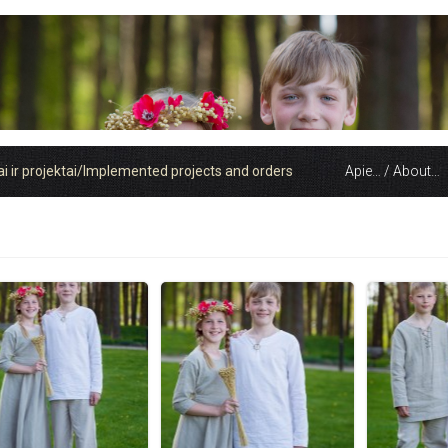
 ir projektai/Implemented projects and orders
Apie… / About…
niniai marškiniai /
rūbai moterims /For
ai / Accessories
s, įgyvendinti