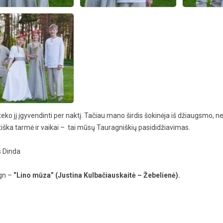
 ir užsakymai /
ted projects and
 jį įgyvendinti per naktį. Tačiau mano širdis šokinėja iš džiaugsmo, nes
itiška tarmė ir vaikai – tai mūsų Tauragniškių pasididžiavimas.
 Dinda
gn
–
“Lino mūza” (
Justina Kulbačiauskaitė – Žebelienė).