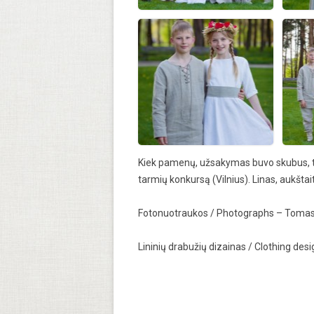
projektai
Implemen
orders
Kiek pamenų, užsakymas buvo skubus, teko
tarmių konkursą (Vilnius). Linas, aukšta
Fotonuotraukos / Photographs – Tomas
Lininių drabužių dizainas /
Clothing desi