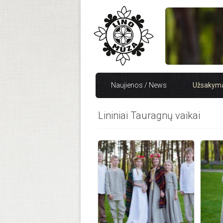
Naujienos / News
Užsakymai
Vyriški li
Lininiai Tauragnų vaikai
For Man
Lininiai 
Women
Aksesuar
Kolekcijo